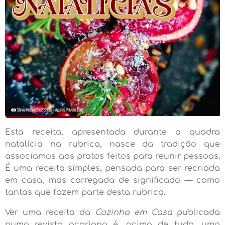
Esta receita, apresentada durante a quadra
natalícia na rubrica, nasce da tradição que
associamos aos pratos feitos para reunir pessoas.
É uma receita simples, pensada para ser recriada
em casa, mas carregada de significado — como
tantas que fazem parte desta rubrica.
Ver uma receita da
Cozinha em Casa
publicada
numa revista açoriana é, acima de tudo, uma