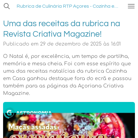
Salta
Rubrica de Culinária RTP Açores - Cozinha em Casa
para
o
Uma das receitas da rubrica na
conteúdo
Revista Criativa Magazine!
principal
Publicado em 29 de dezembro de 2025 às 16:01
O Natal é, por excelência, um tempo de partilha,
memória e mesa cheia. Foi com esse espírito que
uma das receitas natalícias da rubrica Cozinha
em Casa ganhou destaque fora do ecrã e passou
também para as páginas da Açoriana Criativa
Magazine.