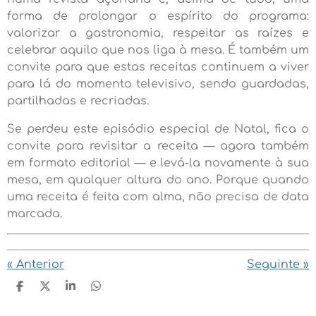
forma de prolongar o espírito do programa:
valorizar a gastronomia, respeitar as raízes e
celebrar aquilo que nos liga à mesa. É também um
convite para que estas receitas continuem a viver
para lá do momento televisivo, sendo guardadas,
partilhadas e recriadas.
Se perdeu este episódio especial de Natal, fica o
convite para revisitar a receita — agora também
em formato editorial — e levá-la novamente à sua
mesa, em qualquer altura do ano. Porque quando
uma receita é feita com alma, não precisa de data
marcada.
«
Anterior
Seguinte
»
P
C
P
P
a
o
a
a
r
m
r
r